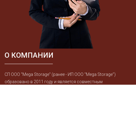
О КОМПАНИИ
СП ООО "Mega Storage" (ранее - ИП ООО "Mega Storage")
образовано в 2011 году и является совместным
предприятием с иностранными инвестициями,
осуществляющим деятельность по оказанию услуг по
хранению продукции в холодильных и сухих складах, в том
числе в режиме теможенного склада, а также по
предоставлению сухих складов в аренду. Наличие трех
собственных железнодорожных веток,...